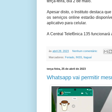
terça-feira, dia 2 de maio.
Apesar disto, o Instituto destaca 
os serviços online estarão disponív
aplicativo para celular.
A Central Telefônica 135 funcionará
às
abril 28, 2023
Nenhum comentário:
Marcadores:
Feriado
,
INSS
,
Itaguaí
terça-feira, 25 de abril de 2023
Whatsapp vai permitir mes