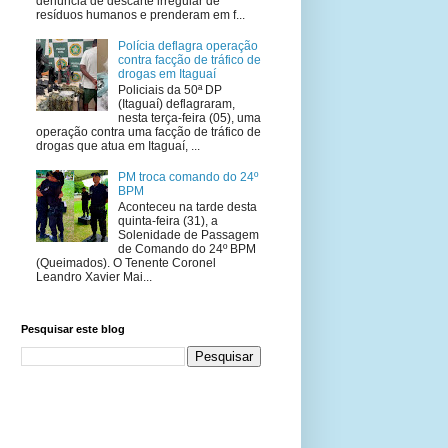
denúncia de descarte irregular de
resíduos humanos e prenderam em f...
Polícia deflagra operação
contra facção de tráfico de
drogas em Itaguaí
Policiais da 50ª DP
(Itaguaí) deflagraram,
nesta terça-feira (05), uma
operação contra uma facção de tráfico de
drogas que atua em Itaguaí, ...
PM troca comando do 24º
BPM
Aconteceu na tarde desta
quinta-feira (31), a
Solenidade de Passagem
de Comando do 24º BPM
(Queimados). O Tenente Coronel
Leandro Xavier Mai...
Pesquisar este blog