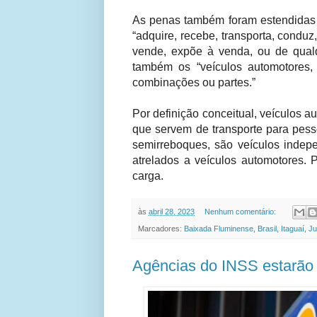
As penas também foram estendidas a
“adquire, recebe, transporta, condu
vende, expõe à venda, ou de qualque
também os “veículos automotores, 
combinações ou partes.”
Por definição conceitual, veículos 
que servem de transporte para pes
semirreboques, são veículos indep
atrelados a veículos automotores. 
carga.
às
abril 28, 2023
Nenhum comentário:
Marcadores:
Baixada Fluminense
,
Brasil
,
Itaguaí
,
Ju
Agências do INSS estarão 