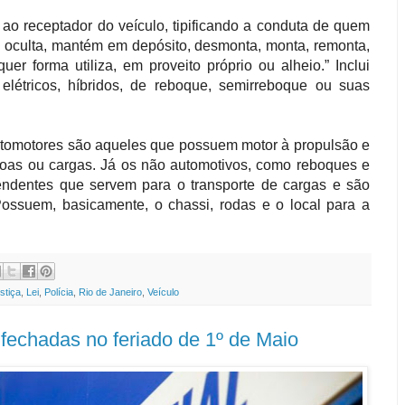
o receptador do veículo, tipificando a conduta de quem
z, oculta, mantém em depósito, desmonta, monta, remonta,
r forma utiliza, em proveito próprio ou alheio.” Inclui
elétricos, híbridos, de reboque, semirreboque ou suas
automotores são aqueles que possuem motor à propulsão e
soas ou cargas. Já os não automotivos, como reboques e
endentes que servem para o transporte de cargas e são
Possuem, basicamente, o chassi, rodas e o local para a
stiça
,
Lei
,
Polícia
,
Rio de Janeiro
,
Veículo
fechadas no feriado de 1º de Maio