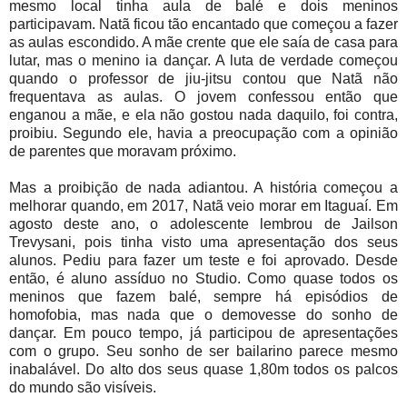
mesmo local tinha aula de balé e dois meninos
participavam. Natã ficou tão encantado que começou a fazer
as aulas escondido. A mãe crente que ele saía de casa para
lutar, mas o menino ia dançar. A luta de verdade começou
quando o professor de jiu-jitsu contou que Natã não
frequentava as aulas. O jovem confessou então que
enganou a mãe, e ela não gostou nada daquilo, foi contra,
proibiu. Segundo ele, havia a preocupação com a opinião
de parentes que moravam próximo.
Mas a proibição de nada adiantou. A história começou a
melhorar quando, em 2017, Natã veio morar em Itaguaí. Em
agosto deste ano, o adolescente lembrou de Jailson
Trevysani, pois tinha visto uma apresentação dos seus
alunos. Pediu para fazer um teste e foi aprovado. Desde
então, é aluno assíduo no Studio. Como quase todos os
meninos que fazem balé, sempre há episódios de
homofobia, mas nada que o demovesse do sonho de
dançar. Em pouco tempo, já participou de apresentações
com o grupo. Seu sonho de ser bailarino parece mesmo
inabalável. Do alto dos seus quase 1,80m todos os palcos
do mundo são visíveis.