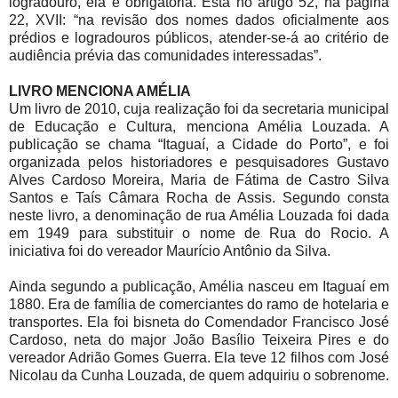
logradouro, ela é obrigatória. Está no artigo 52, na página
22, XVII: “na revisão dos nomes dados oficialmente aos
prédios e logradouros públicos, atender-se-á ao critério de
audiência prévia das comunidades interessadas”.
LIVRO MENCIONA AMÉLIA
Um livro de 2010, cuja realização foi da secretaria municipal
de Educação e Cultura, menciona Amélia Louzada. A
publicação se chama “Itaguaí, a Cidade do Porto”, e foi
organizada pelos historiadores e pesquisadores Gustavo
Alves Cardoso Moreira, Maria de Fátima de Castro Silva
Santos e Taís Câmara Rocha de Assis. Segundo consta
neste livro, a denominação de rua Amélia Louzada foi dada
em 1949 para substituir o nome de Rua do Rocio. A
iniciativa foi do vereador Maurício Antônio da Silva.
Ainda segundo a publicação, Amélia nasceu em Itaguaí em
1880. Era de família de comerciantes do ramo de hotelaria e
transportes. Ela foi bisneta do Comendador Francisco José
Cardoso, neta do major João Basílio Teixeira Pires e do
vereador Adrião Gomes Guerra. Ela teve 12 filhos com José
Nicolau da Cunha Louzada, de quem adquiriu o sobrenome.