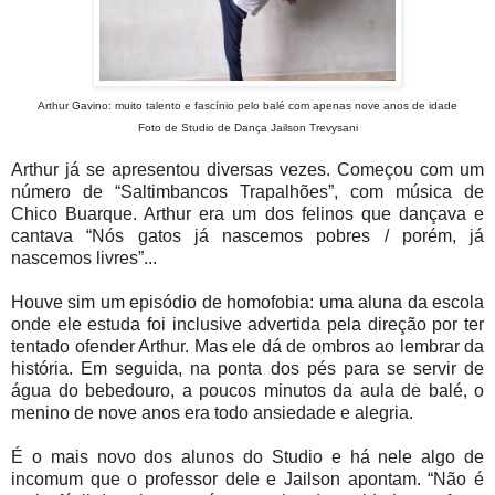
Arthur Gavino: muito talento e fascínio pelo balé com apenas nove anos de idade
Foto de Studio de Dança Jailson Trevysani
Arthur já se apresentou diversas vezes. Começou com um
número de “Saltimbancos Trapalhões”, com música de
Chico Buarque. Arthur era um dos felinos que dançava e
cantava “Nós gatos já nascemos pobres / porém, já
nascemos livres”...
Houve sim um episódio de homofobia: uma aluna da escola
onde ele estuda foi inclusive advertida pela direção por ter
tentado ofender Arthur. Mas ele dá de ombros ao lembrar da
história. Em seguida, na ponta dos pés para se servir de
água do bebedouro, a poucos minutos da aula de balé, o
menino de nove anos era todo ansiedade e alegria.
É o mais novo dos alunos do Studio e há nele algo de
incomum que o professor dele e Jailson apontam. “Não é