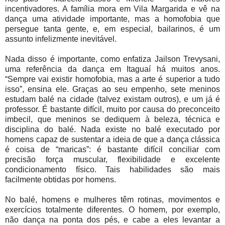
incentivadores. A família mora em Vila Margarida e vê na
dança uma atividade importante, mas a homofobia que
persegue tanta gente, e, em especial, bailarinos, é um
assunto infelizmente inevitável.
Nada disso é importante, como enfatiza Jailson Trevysani,
uma referência da dança em Itaguaí há muitos anos.
“Sempre vai existir homofobia, mas a arte é superior a tudo
isso”, ensina ele. Graças ao seu empenho, sete meninos
estudam balé na cidade (talvez existam outros), e um já é
professor. É bastante difícil, muito por causa do preconceito
imbecil, que meninos se dediquem à beleza, técnica e
disciplina do balé. Nada existe no balé executado por
homens capaz de sustentar a ideia de que a dança clássica
é coisa de “maricas”: é bastante difícil conciliar com
precisão força muscular, flexibilidade e excelente
condicionamento físico. Tais habilidades são mais
facilmente obtidas por homens.
No balé, homens e mulheres têm rotinas, movimentos e
exercícios totalmente diferentes. O homem, por exemplo,
não dança na ponta dos pés, e cabe a eles levantar a