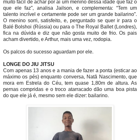
muito fácil de achar por aí um menino dessa idade que faz o
que ele faz”, analisa Jailson, e complementa: “Tem um
talento incrível e certamente pode ser um grande bailarino”.
O menino sorri, satisfeito, e, perguntado se quer ir para o
Balé Bolshoi (Rússia) ou para o The Royal Ballet (Londres),
fica na dúvida e diz que não gosta muito de frio. Os pais
acham divertido, e Arthur, mais uma vez, rodopia.
Os palcos do sucesso aguardam por ele.
LONGE DO JIU JITSU
Com apenas 13 anos e a mania de fazer a ponta (esticar ao
máximo os pés) enquanto conversa, Natã Nascimento, que
mora em Estrela do Céu, tem quase 1,80m de altura. As
pernas compridas e o troco atarracado dão uma boa pista
do que ele já é, mesmo sem ele dizer: bailarino.