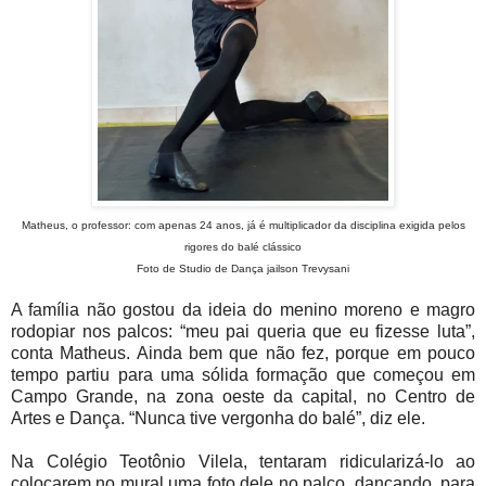
Matheus, o professor: com apenas 24 anos, já é multiplicador da disciplina exigida pelos
rigores do balé clássico
Foto de Studio de Dança jailson Trevysani
A família não gostou da ideia do menino moreno e magro
rodopiar nos palcos: “meu pai queria que eu fizesse luta”,
conta Matheus. Ainda bem que não fez, porque em pouco
tempo partiu para uma sólida formação que começou em
Campo Grande, na zona oeste da capital, no Centro de
Artes e Dança. “Nunca tive vergonha do balé”, diz ele.
Na Colégio Teotônio Vilela, tentaram ridicularizá-lo ao
colocarem no mural uma foto dele no palco, dançando, para