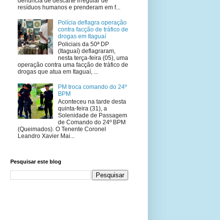
denúncia de descarte irregular de
resíduos humanos e prenderam em f...
Polícia deflagra operação
contra facção de tráfico de
drogas em Itaguaí
Policiais da 50ª DP
(Itaguaí) deflagraram,
nesta terça-feira (05), uma
operação contra uma facção de tráfico de
drogas que atua em Itaguaí, ...
PM troca comando do 24º
BPM
Aconteceu na tarde desta
quinta-feira (31), a
Solenidade de Passagem
de Comando do 24º BPM
(Queimados). O Tenente Coronel
Leandro Xavier Mai...
Pesquisar este blog