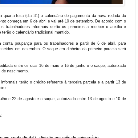
a quarta-feira (dia 31) o calendário do pagamento da nova rodada do
ento começa em 6 de abril e vai até 10 de setembro. De acordo com o
 trabalhadores informais serão os primeiros a receber o auxílio e
 terão o calendário tradicional mantido.
m conta poupança para os trabalhadores a partir de 6 de abril, para
 nascidos em dezembro. O saque em dinheiro da primeira parcela será
editada entre os dias 16 de maio e 16 de junho e o saque, autorizado
s de nascimento.
informais terão o crédito referente à terceira parcela e a partir 13 de
iro.
julho e 22 de agosto e o saque, autorizado entre 13 de agosto e 10 de
a:
to em conta digital) - divisão por mês de aniversário