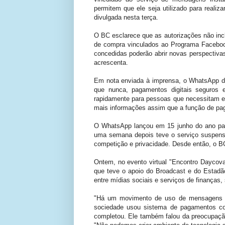
permitem que ele seja utilizado para realiz
divulgada nesta terça.
O BC esclarece que as autorizações não inc
de compra vinculados ao Programa Faceboo
concedidas poderão abrir novas perspectiva
acrescenta.
Em nota enviada à imprensa, o WhatsApp d
que nunca, pagamentos digitais seguros e
rapidamente para pessoas que necessitam e
mais informações assim que a função de pag
O WhatsApp lançou em 15 junho do ano pas
uma semana depois teve o serviço suspenso 
competição e privacidade. Desde então, o BC
Ontem, no evento virtual "Encontro Daycova
que teve o apoio do Broadcast e do Estad
entre mídias sociais e serviços de finanças
"Há um movimento de uso de mensagens p
sociedade usou sistema de pagamentos c
completou. Ele também falou da preocupaçã