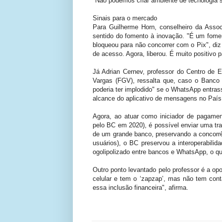
"Não podemos criar ambiente de tecnologia s
Sinais para o mercado
Para Guilherme Horn, conselheiro da Associ
sentido do fomento à inovação. "É um fom
bloqueou para não concorrer com o Pix", diz
de acesso. Agora, liberou. É muito positivo 
Já Adrian Cernev, professor do Centro de E
Vargas (FGV), ressalta que, caso o Banco 
poderia ter implodido" se o WhatsApp entra
alcance do aplicativo de mensagens no Paí
Agora, ao atuar como iniciador de pagame
pelo BC em 2020), é possível enviar uma tr
de um grande banco, preservando a concorrê
usuários), o BC preservou a interoperabili
ogolipolizado entre bancos e WhatsApp, o qu
Outro ponto levantado pelo professor é a o
celular e tem o ‘zapzap’, mas não tem cont
essa inclusão financeira", afirma.