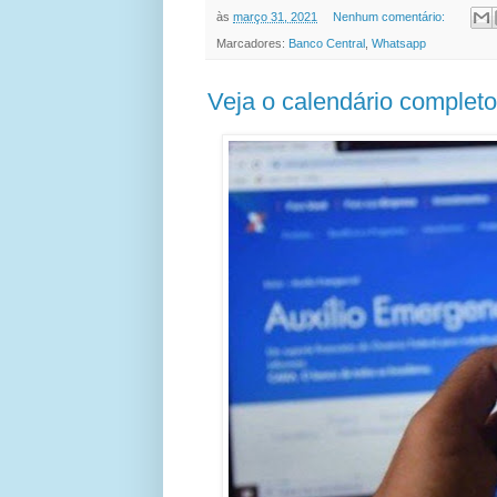
às
março 31, 2021
Nenhum comentário:
Marcadores:
Banco Central
,
Whatsapp
Veja o calendário completo