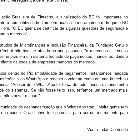
em cibersegurança bem feita", disse.
ação Brasileira de Fintechs, a sinalização do BC foi importante no
ento à competitividade. Também acaba com o argumento de que o BC
 Horn. "O BC queria se certificar de algumas questões de segurança e
para o mercado"
studos de Microfinanças e Inclusão Financeira, da Fundação Getulio
Central não tivesse atuado no ano passado, "o mercado de fintechs
sse no país em um sistema fechado de pagamentos financeiros, dado o
s diante da escala de empresas menores do mercado.
ntos dentro do Pix (modalidade de pagamentos instantâneos lançada
ansferência do WhatsApp e receber o valor na conta de uma fintech ou
ncia. "Apesar de o WhatsApp ter força de rede imensa (alcance entre
dade do sistemas. Se não fosse feito isso, teríamos um mercado mais
e não vai ser o caso "
portunidade de desbancarização que o WhatsApp traz. "Muita gente tem
a no banco. O aplicativo tem potencial para ser um instrumento para
Via Estadão Conteúdo