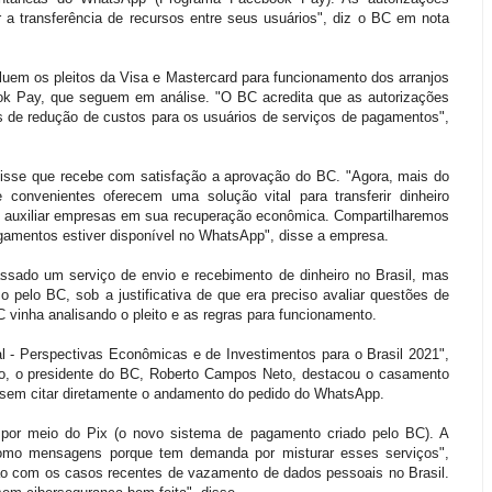
ar a transferência de recursos entre seus usuários", diz o BC em nota
luem os pleitos da Visa e Mastercard para funcionamento dos arranjos
k Pay, que seguem em análise. "O BC acredita que as autorizações
s de redução de custos para os usuários de serviços de pagamentos",
isse que recebe com satisfação a aprovação do BC. "Agora, mais do
 convenientes oferecem uma solução vital para transferir dinheiro
 auxiliar empresas em sua recuperação econômica. Compartilharemos
amentos estiver disponível no WhatsApp", disse a empresa.
sado um serviço de envio e recebimento de dinheiro no Brasil, mas
pelo BC, sob a justificativa de que era preciso avaliar questões de
 vinha analisando o pleito e as regras para funcionamento.
l - Perspectivas Econômicas e de Investimentos para o Brasil 2021",
ão, o presidente do BC, Roberto Campos Neto, destacou o casamento
, sem citar diretamente o andamento do pedido do WhatsApp.
or meio do Pix (o novo sistema de pagamento criado pelo BC). A
omo mensagens porque tem demanda por misturar esses serviços",
o com os casos recentes de vazamento de dados pessoais no Brasil.