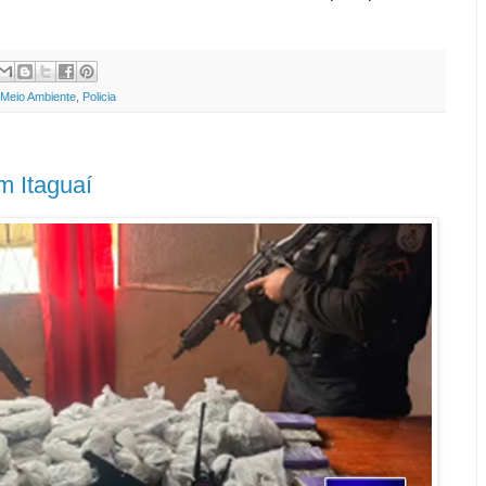
Meio Ambiente
,
Policia
m Itaguaí