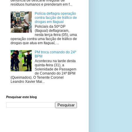
denúncia de descarte irregular de
resíduos humanos e prenderam em f...
Polícia deflagra operação
contra facção de tráfico de
drogas em Itaguaí
Policiais da 50ª DP
(Itaguaí) deflagraram,
nesta terça-feira (05), uma
operação contra uma facção de tráfico de
drogas que atua em Itaguaí, ...
PM troca comando do 24º
BPM
Aconteceu na tarde desta
quinta-feira (31), a
Solenidade de Passagem
de Comando do 24º BPM
(Queimados). O Tenente Coronel
Leandro Xavier Mai...
Pesquisar este blog