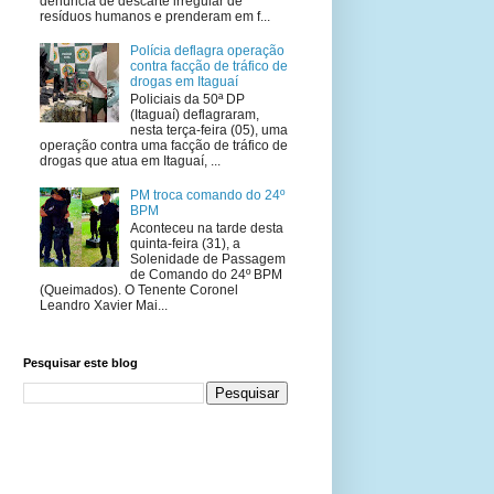
denúncia de descarte irregular de
resíduos humanos e prenderam em f...
Polícia deflagra operação
contra facção de tráfico de
drogas em Itaguaí
Policiais da 50ª DP
(Itaguaí) deflagraram,
nesta terça-feira (05), uma
operação contra uma facção de tráfico de
drogas que atua em Itaguaí, ...
PM troca comando do 24º
BPM
Aconteceu na tarde desta
quinta-feira (31), a
Solenidade de Passagem
de Comando do 24º BPM
(Queimados). O Tenente Coronel
Leandro Xavier Mai...
Pesquisar este blog