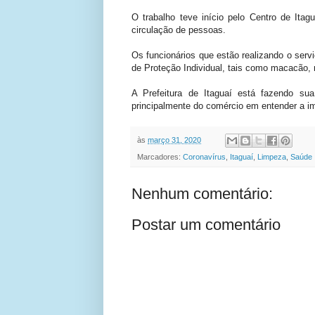
O trabalho teve início pelo Centro de Ita
circulação de pessoas.
Os funcionários que estão realizando o serv
de Proteção Individual, tais como macacão, 
A Prefeitura de Itaguaí está fazendo s
principalmente do comércio em entender a i
às
março 31, 2020
Marcadores:
Coronavírus
,
Itaguaí
,
Limpeza
,
Saúde
Nenhum comentário:
Postar um comentário