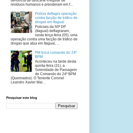
denúncia de descarte irregular de
resíduos humanos e prenderam em f...
Polícia deflagra operação
contra facção de tráfico de
drogas em Itaguaí
Policiais da 50ª DP
(Itaguaí) deflagraram,
nesta terça-feira (05), uma
operação contra uma facção de tráfico de
drogas que atua em Itaguaí, ...
PM troca comando do 24º
BPM
Aconteceu na tarde desta
quinta-feira (31), a
Solenidade de Passagem
de Comando do 24º BPM
(Queimados). O Tenente Coronel
Leandro Xavier Mai...
Pesquisar este blog