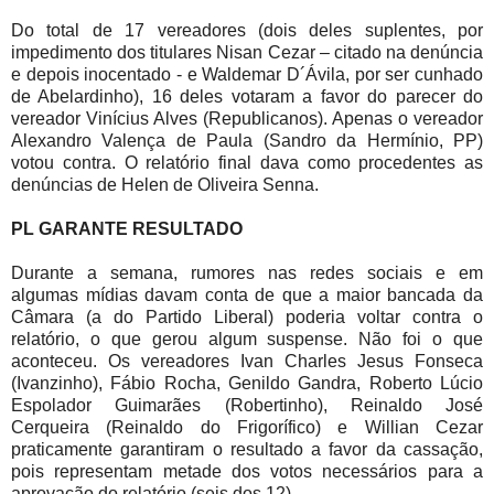
Do total de 17 vereadores (dois deles suplentes, por
impedimento dos titulares Nisan Cezar – citado na denúncia
e depois inocentado - e Waldemar D´Ávila, por ser cunhado
de Abelardinho), 16 deles votaram a favor do parecer do
vereador Vinícius Alves (Republicanos). Apenas o vereador
Alexandro Valença de Paula (Sandro da Hermínio, PP)
votou contra. O relatório final dava como procedentes as
denúncias de Helen de Oliveira Senna.
PL GARANTE RESULTADO
Durante a semana, rumores nas redes sociais e em
algumas mídias davam conta de que a maior bancada da
Câmara (a do Partido Liberal) poderia voltar contra o
relatório, o que gerou algum suspense. Não foi o que
aconteceu. Os vereadores Ivan Charles Jesus Fonseca
(Ivanzinho), Fábio Rocha, Genildo Gandra, Roberto Lúcio
Espolador Guimarães (Robertinho), Reinaldo José
Cerqueira (Reinaldo do Frigorífico) e Willian Cezar
praticamente garantiram o resultado a favor da cassação,
pois representam metade dos votos necessários para a
aprovação do relatório (seis dos 12).