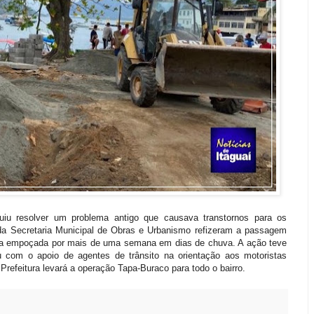
uiu resolver um problema antigo que causava transtornos para os
da Secretaria Municipal de Obras e Urbanismo refizeram a passagem
ava empoçada por mais de uma semana em dias de chuva. A ação teve
ou com o apoio de agentes de trânsito na orientação aos motoristas
Prefeitura levará a operação Tapa-Buraco para todo o bairro.