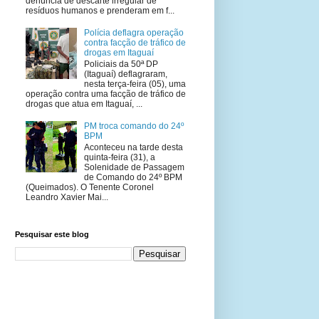
denúncia de descarte irregular de
resíduos humanos e prenderam em f...
Polícia deflagra operação
contra facção de tráfico de
drogas em Itaguaí
Policiais da 50ª DP
(Itaguaí) deflagraram,
nesta terça-feira (05), uma
operação contra uma facção de tráfico de
drogas que atua em Itaguaí, ...
PM troca comando do 24º
BPM
Aconteceu na tarde desta
quinta-feira (31), a
Solenidade de Passagem
de Comando do 24º BPM
(Queimados). O Tenente Coronel
Leandro Xavier Mai...
Pesquisar este blog