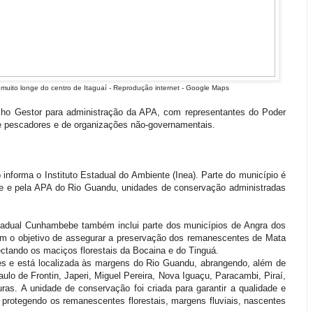
 muito longe do centro de Itaguaí - Reprodução internet - Google Maps
lho Gestor para administração da APA, com representantes do Poder
de pescadores e de organizações não-governamentais.
 informa o Instituto Estadual do Ambiente (Inea). Parte do município é
e e pela APA do Rio Guandu, unidades de conservação administradas
tadual Cunhambebe também inclui parte dos municípios de Angra dos
com o objetivo de assegurar a preservação dos remanescentes de Mata
nectando os maciços florestais da Bocaina e do Tinguá.
s e está localizada às margens do Rio Guandu, abrangendo, além de
ulo de Frontin, Japeri, Miguel Pereira, Nova Iguaçu, Paracambi, Piraí,
as. A unidade de conservação foi criada para garantir a qualidade e
 protegendo os remanescentes florestais, margens fluviais, nascentes