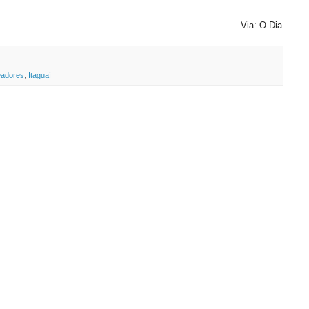
Via: O Dia
eadores
,
Itaguaí