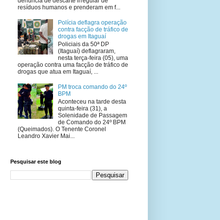
denúncia de descarte irregular de
resíduos humanos e prenderam em f...
Polícia deflagra operação
contra facção de tráfico de
drogas em Itaguaí
Policiais da 50ª DP
(Itaguaí) deflagraram,
nesta terça-feira (05), uma
operação contra uma facção de tráfico de
drogas que atua em Itaguaí, ...
PM troca comando do 24º
BPM
Aconteceu na tarde desta
quinta-feira (31), a
Solenidade de Passagem
de Comando do 24º BPM
(Queimados). O Tenente Coronel
Leandro Xavier Mai...
Pesquisar este blog