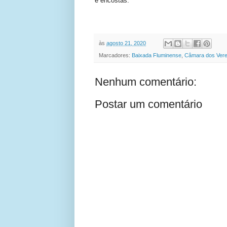
e encostas.
às
agosto 21, 2020
Marcadores:
Baixada Fluminense
,
Câmara dos Ver
Nenhum comentário:
Postar um comentário