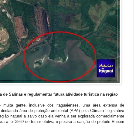
 de Salinas e regulamentar futura atividade turística na região
e muita gente, inclusive dos itaguaienses, uma área extensa de
 declarada área de proteção ambiental (APA) pela Câmara Legislativa
 região natural a salvo caso ela venha a ser explorada comercialmente
ra a lei 3869 se tornar efetiva é preciso a sanção do prefeito Rubem