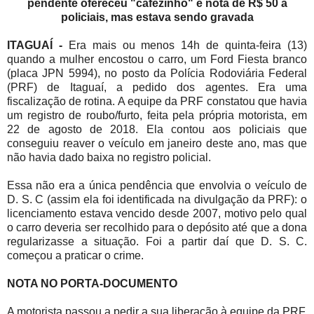
pendente ofereceu "cafezinho" e nota de R$ 50 a
policiais, mas estava sendo gravada
ITAGUAÍ -
Era mais ou menos 14h de quinta-feira (13)
quando a mulher encostou o carro, um Ford Fiesta branco
(placa JPN 5994), no posto da Polícia Rodoviária Federal
(PRF) de Itaguaí, a pedido dos agentes. Era uma
fiscalização de rotina. A equipe da PRF constatou que havia
um registro de roubo/furto, feita pela própria motorista, em
22 de agosto de 2018. Ela contou aos policiais que
conseguiu reaver o veículo em janeiro deste ano, mas que
não havia dado baixa no registro policial.
Essa não era a única pendência que envolvia o veículo de
D. S. C (assim ela foi identificada na divulgação da PRF): o
licenciamento estava vencido desde 2007, motivo pelo qual
o carro deveria ser recolhido para o depósito até que a dona
regularizasse a situação. Foi a partir daí que D. S. C.
começou a praticar o crime.
NOTA NO PORTA-DOCUMENTO
A motorista passou a pedir a sua liberação à equipe da PRF.