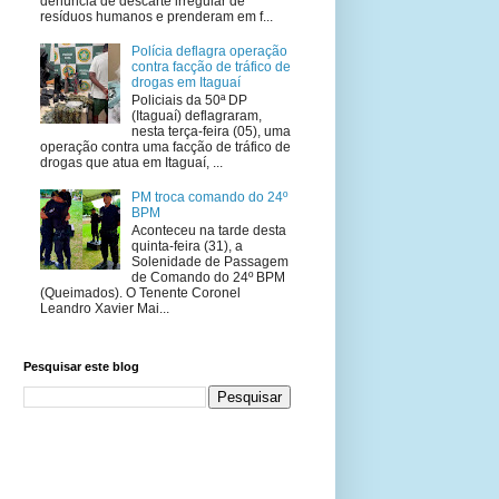
denúncia de descarte irregular de
resíduos humanos e prenderam em f...
Polícia deflagra operação
contra facção de tráfico de
drogas em Itaguaí
Policiais da 50ª DP
(Itaguaí) deflagraram,
nesta terça-feira (05), uma
operação contra uma facção de tráfico de
drogas que atua em Itaguaí, ...
PM troca comando do 24º
BPM
Aconteceu na tarde desta
quinta-feira (31), a
Solenidade de Passagem
de Comando do 24º BPM
(Queimados). O Tenente Coronel
Leandro Xavier Mai...
Pesquisar este blog