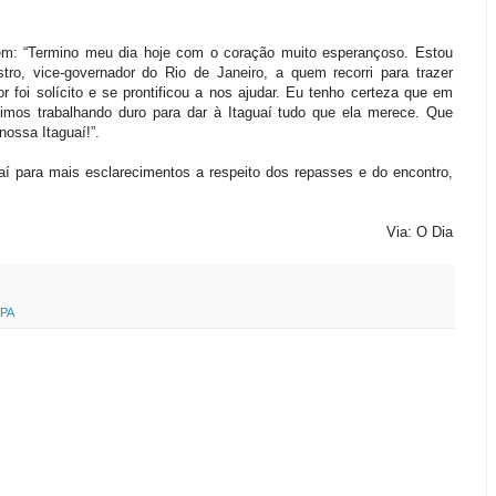
m: “Termino meu dia hoje com o coração muito esperançoso. Estou
ro, vice-governador do Rio de Janeiro, a quem recorri para trazer
or foi solícito e se prontificou a nos ajudar. Eu tenho certeza que em
uimos trabalhando duro para dar à Itaguaí tudo que ela merece. Que
ossa Itaguaí!”.
uaí para mais esclarecimentos a respeito dos repasses e do encontro,
Via: O Dia
PA