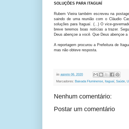
SOLUÇÕES PARA ITAGUAÍ
Rubem Vieira também escreveu na postage
saindo de uma reunião com o Cláudio Cast
soluções para Itaguaí. (...) O vice-governad
breve teremos boas notícias a trazer. Seg
Deus abençoe a você. Que Deus abençoe a n
A reportagem procurou a Prefeitura de Itag
mas não obteve resposta.
às
agosto 06, 2020
Marcadores:
Baixada Fluminense
,
Itaguaí
,
Saúde
,
U
Nenhum comentário:
Postar um comentário