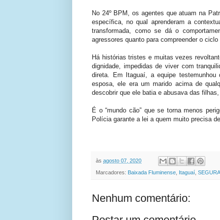
No 24º BPM, os agentes que atuam na Patru
específica, no qual aprenderam a contextua
transformada, como se dá o comportamento
agressores quanto para compreender o ciclo 
Há histórias tristes e muitas vezes revolta
dignidade, impedidas de viver com tranquil
direta. Em Itaguaí, a equipe testemunhou
esposa, ele era um marido acima de qualq
descobrir que ele batia e abusava das filha
É o “mundo cão” que se torna menos perig
Polícia garante a lei a quem muito precisa de
às
agosto 07, 2020
Marcadores:
Baixada Fluminense
,
Itaguaí
,
SEGUR
Nenhum comentário:
Postar um comentário