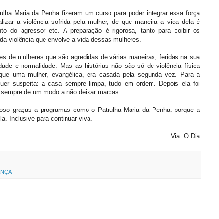
lha Maria da Penha fizeram um curso para poder integrar essa força
lizar a violência sofrida pela mulher, de que maneira a vida dela é
 do agressor etc. A preparação é rigorosa, tanto para coibir os
da violência que envolve a vida dessas mulheres.
ntes de mulheres que são agredidas de várias maneiras, feridas na sua
idade e normalidade. Mas as histórias não são só de violência física
 que uma mulher, evangélica, era casada pela segunda vez. Para a
uer suspeita: a casa sempre limpa, tudo em ordem. Depois ela foi
s, sempre de um modo a não deixar marcas.
oso graças a programas como o Patrulha Maria da Penha: porque a
la. Inclusive para continuar viva.
Via: O Dia
ANÇA