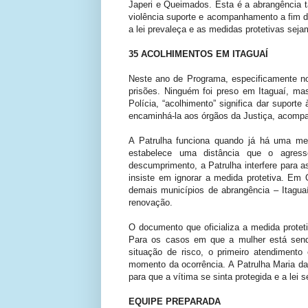
Japeri e Queimados. Esta é a abrangência t
violência suporte e acompanhamento a fim de 
a lei prevaleça e as medidas protetivas sej
35 ACOLHIMENTOS EM ITAGUAÍ
Neste ano de Programa, especificamente n
prisões. Ninguém foi preso em Itaguaí, ma
Polícia, “acolhimento” significa dar suporte
encaminhá-la aos órgãos da Justiça, acompa
A Patrulha funciona quando já há uma medi
estabelece uma distância que o agres
descumprimento, a Patrulha interfere para 
insiste em ignorar a medida protetiva. Em
demais municípios de abrangência – Itaguaí
renovação.
O documento que oficializa a medida proteti
Para os casos em que a mulher está sendo
situação de risco, o primeiro atendimento
momento da ocorrência. A Patrulha Maria da 
para que a vítima se sinta protegida e a lei 
EQUIPE PREPARADA