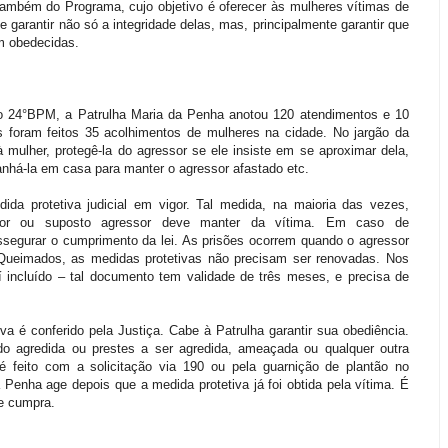
ambém do Programa, cujo objetivo é oferecer às mulheres vítimas de
garantir não só a integridade delas, mas, principalmente garantir que
am obedecidas.
o 24°BPM, a Patrulha Maria da Penha anotou 120 atendimentos e 10
s foram feitos 35 acolhimentos de mulheres na cidade. No jargão da
 à mulher, protegê-la do agressor se ele insiste em se aproximar dela,
nhá-la em casa para manter o agressor afastado etc.
da protetiva judicial em vigor. Tal medida, na maioria das vezes,
sor ou suposto agressor deve manter da vítima. Em caso de
assegurar o cumprimento da lei. As prisões ocorrem quando o agressor
 Queimados, as medidas protetivas não precisam ser renovadas. Nos
 incluído – tal documento tem validade de três meses, e precisa de
va é conferido pela Justiça. Cabe à Patrulha garantir sua obediência.
 agredida ou prestes a ser agredida, ameaçada ou qualquer outra
 é feito com a solicitação via 190 ou pela guarnição de plantão no
Penha age depois que a medida protetiva já foi obtida pela vítima. É
se cumpra.