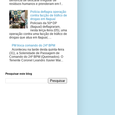
denúncia de descarte irregular de
resíduos humanos e prenderam em f...
Polícia deflagra operação
contra facção de tráfico de
drogas em Itaguaí
Policiais da 50ª DP
(Itaguaí) deflagraram,
nesta terça-feira (05), uma
operação contra uma facção de tráfico de
drogas que atua em Itaguaí, ...
PM troca comando do 24º BPM
Aconteceu na tarde desta quinta-feira
(31), a Solenidade de Passagem de
Comando do 24º BPM (Queimados). O
Tenente Coronel Leandro Xavier Mai...
Pesquisar este blog