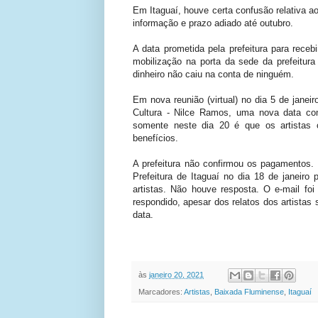
Em Itaguaí, houve certa confusão relativa 
informação e prazo adiado até outubro.
A data prometida pela prefeitura para rece
mobilização na porta da sede da prefeitu
dinheiro não caiu na conta de ninguém.
Em nova reunião (virtual) no dia 5 de janei
Cultura - Nilce Ramos, uma nova data com
somente neste dia 20 é que os artistas 
benefícios.
A prefeitura não confirmou os pagamentos.
Prefeitura de Itaguaí no dia 18 de janeir
artistas. Não houve resposta. O e-mail foi
respondido, apesar dos relatos dos artistas
data.
às
janeiro 20, 2021
Marcadores:
Artistas
,
Baixada Fluminense
,
Itaguaí