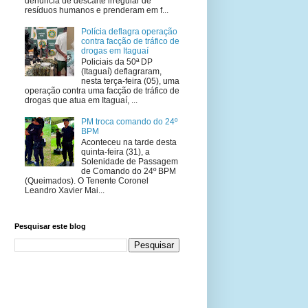
denúncia de descarte irregular de
resíduos humanos e prenderam em f...
Polícia deflagra operação
contra facção de tráfico de
drogas em Itaguaí
Policiais da 50ª DP
(Itaguaí) deflagraram,
nesta terça-feira (05), uma
operação contra uma facção de tráfico de
drogas que atua em Itaguaí, ...
PM troca comando do 24º
BPM
Aconteceu na tarde desta
quinta-feira (31), a
Solenidade de Passagem
de Comando do 24º BPM
(Queimados). O Tenente Coronel
Leandro Xavier Mai...
Pesquisar este blog