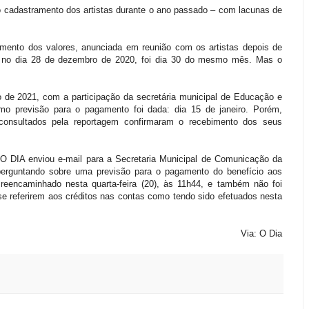
ao cadastramento dos artistas durante o ano passado – com lacunas de
bimento dos valores, anunciada em reunião com os artistas depois de
ra no dia 28 de dezembro de 2020, foi dia 30 do mesmo mês. Mas o
ro de 2021, com a participação da secretária municipal de Educação e
o previsão para o pagamento foi dada: dia 15 de janeiro. Porém,
consultados pela reportagem confirmaram o recebimento dos seus
 O DIA enviou e-mail para a Secretaria Municipal de Comunicação da
o perguntando sobre uma previsão para o pagamento do benefício aos
 reencaminhado nesta quarta-feira (20), às 11h44, e também não foi
 se referirem aos créditos nas contas como tendo sido efetuados nesta
Via: O Dia