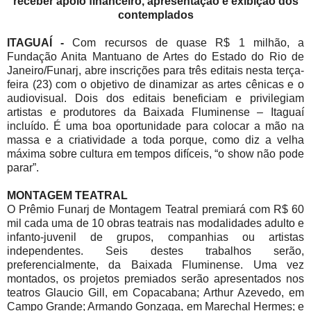
receber apoio financeiro, apresentação e exibição dos
contemplados
ITAGUAÍ -
Com recursos de quase R$ 1 milhão, a
Fundação Anita Mantuano de Artes do Estado do Rio de
Janeiro/Funarj, abre inscrições para três editais nesta terça-
feira (23) com o objetivo de dinamizar as artes cênicas e o
audiovisual. Dois dos editais beneficiam e privilegiam
artistas e produtores da Baixada Fluminense – Itaguaí
incluído. É uma boa oportunidade para colocar a mão na
massa e a criatividade a toda porque, como diz a velha
máxima sobre cultura em tempos difíceis, “o show não pode
parar”.
MONTAGEM TEATRAL
O Prêmio Funarj de Montagem Teatral premiará com R$ 60
mil cada uma de 10 obras teatrais nas modalidades adulto e
infanto-juvenil de grupos, companhias ou artistas
independentes. Seis destes trabalhos serão,
preferencialmente, da Baixada Fluminense. Uma vez
montados, os projetos premiados serão apresentados nos
teatros Glaucio Gill, em Copacabana; Arthur Azevedo, em
Campo Grande; Armando Gonzaga, em Marechal Hermes; e