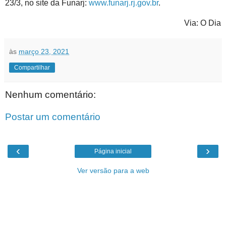
23/3, no site da Funarj:
www.funarj.rj.gov.br
.
Via: O Dia
às
março 23, 2021
Compartilhar
Nenhum comentário:
Postar um comentário
‹
›
Página inicial
Ver versão para a web