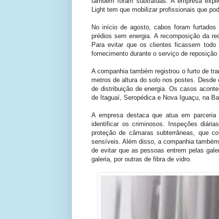
também foram subtraídas. A empresa expli
Light tem que mobilizar profissionais que p
No início de agosto, cabos foram furtado
prédios sem energia. A recomposição da red
Para evitar que os clientes ficassem todo
fornecimento durante o serviço de reposição 
A companhia também registrou o furto de tr
metros de altura do solo nos postes. Desde 
de distribuição de energia. Os casos acont
de Itaguaí, Seropédica e Nova Iguaçu, na Ba
A empresa destaca que atua em parceria c
identificar os criminosos. Inspeções diár
proteção de câmaras subterrâneas, que c
sensíveis. Além disso, a companhia também 
de evitar que as pessoas entrem pelas galer
galeria, por outras de fibra de vidro.