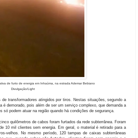
ativa de furto de energia em Inhaúma, na estrada Ademar Bebiano
Divulgação/Light
 de transformadores atingidos por tiros. Nestas situações, segundo a
gia é demorado, pois além de ser um serviço complexo, que demanda a
cos só podem atuar na região quando há condições de segurança.
cinco quilômetros de cabos foram furtados da rede subterrânea. Foram
e 10 mil clientes sem energia. Em geral, o material é retirado para a
rros-velhos. No mesmo período, 120 tampas de caixas subterrâneas