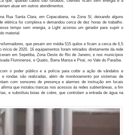
ca que, quando cabos são furtados, clientes ficam sem energia e a
oderiam atuar em outros atendimentos.
s na Rua Santa Clara, em Copacabana, na Zona Sl, deixando alguns
e elétrica foi complexa e demandou cerca de dez horas de trabalho.
 esse tempo sem energia, a Light acionou um gerador para suprir o
do material.
ansformadores, que pesam em média 515 quilos e ficam a cerca de 6,5
o início de 2020, 16 equipamentos foram retirados diretamente da rede
eceram em Sepetiba, Zona Oeste do Rio de Janeiro, e nos municípios
ixada Fluminense, e Quatis, Barra Mansa e Piraí, no Vale do Paraíba.
om o poder público e a polícia para coibir a ação de vândalos e
ias e rondas são realizadas, além de monitoramento por sistemas de
ontam com sensores de presença e alarmes de instrução em locais
afirma que instalou trancas nos acessos às redes subterrâneas, a fim
ias, e substituiu boias de cobre, que controlam a entrada de água na