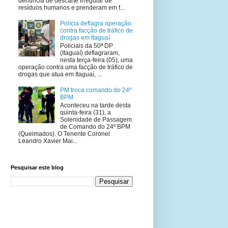
denúncia de descarte irregular de
resíduos humanos e prenderam em f...
Polícia deflagra operação
contra facção de tráfico de
drogas em Itaguaí
Policiais da 50ª DP
(Itaguaí) deflagraram,
nesta terça-feira (05), uma
operação contra uma facção de tráfico de
drogas que atua em Itaguaí, ...
PM troca comando do 24º
BPM
Aconteceu na tarde desta
quinta-feira (31), a
Solenidade de Passagem
de Comando do 24º BPM
(Queimados). O Tenente Coronel
Leandro Xavier Mai...
Pesquisar este blog