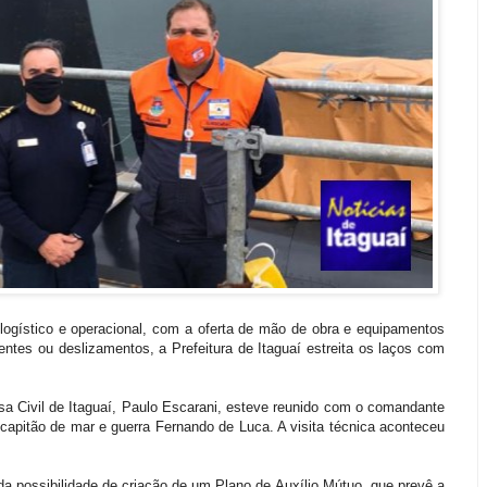
ogístico e operacional, com a oferta de mão de obra e equipamentos
es ou deslizamentos, a Prefeitura de Itaguaí estreita os laços com
esa Civil de Itaguaí, Paulo Escarani, esteve reunido com o comandante
capitão de mar e guerra Fernando de Luca. A visita técnica aconteceu
a possibilidade de criação de um Plano de Auxílio Mútuo, que prevê a