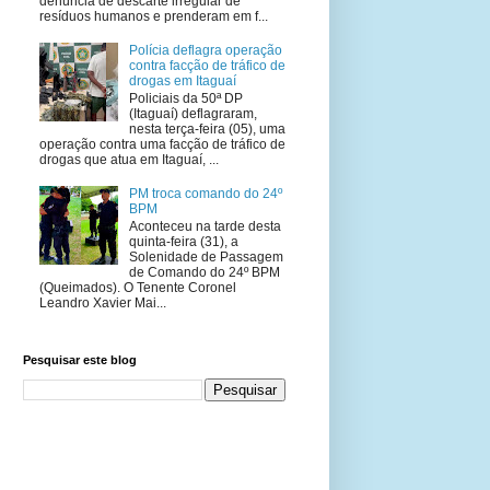
denúncia de descarte irregular de
resíduos humanos e prenderam em f...
Polícia deflagra operação
contra facção de tráfico de
drogas em Itaguaí
Policiais da 50ª DP
(Itaguaí) deflagraram,
nesta terça-feira (05), uma
operação contra uma facção de tráfico de
drogas que atua em Itaguaí, ...
PM troca comando do 24º
BPM
Aconteceu na tarde desta
quinta-feira (31), a
Solenidade de Passagem
de Comando do 24º BPM
(Queimados). O Tenente Coronel
Leandro Xavier Mai...
Pesquisar este blog