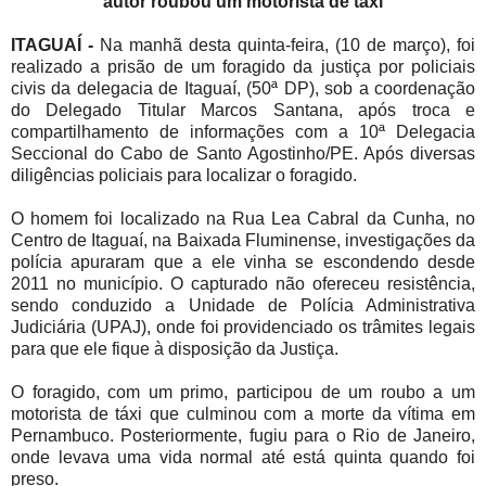
autor roubou um motorista de táxi
ITAGUAÍ -
Na manhã desta quinta-feira, (10 de março), foi
realizado a prisão de um foragido da justiça por policiais
civis da delegacia de Itaguaí, (50ª DP),
sob a coordenação
do Delegado Titular Marcos Santana, após troca e
compartilhamento de informações com a 10ª Delegacia
Seccional do Cabo de Santo Agostinho/PE. A
pós diversas
diligências policiais para localizar o foragido.
O homem foi localizado na Rua Lea Cabral da Cunha, no
Centro de Itaguaí, na Baixada Fluminense, investigações da
polícia apuraram que a ele vinha se escondendo desde
2011 no município. O capturado não ofereceu resistência,
sendo conduzido a Unidade de Polícia Administrativa
Judiciária (UPAJ), onde foi providenciado os trâmites legais
para que ele fique à disposição da Justiça.
O foragido, com um primo, participou de um roubo a um
motorista de táxi que culminou com a morte da vítima em
Pernambuco. Posteriormente, fugiu para o Rio de Janeiro,
onde levava uma vida normal até está quinta quando foi
preso.