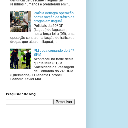
denúncia de descarte irregular de
resíduos humanos e prenderam em f...
Polícia deflagra operação
contra facção de tráfico de
drogas em Itaguaí
Policiais da 50ª DP
(Itaguaí) deflagraram,
nesta terça-feira (05), uma
operação contra uma facção de tráfico de
drogas que atua em Itaguaí, ...
PM troca comando do 24º
BPM
Aconteceu na tarde desta
quinta-feira (31), a
Solenidade de Passagem
de Comando do 24º BPM
(Queimados). O Tenente Coronel
Leandro Xavier Mai...
Pesquisar este blog