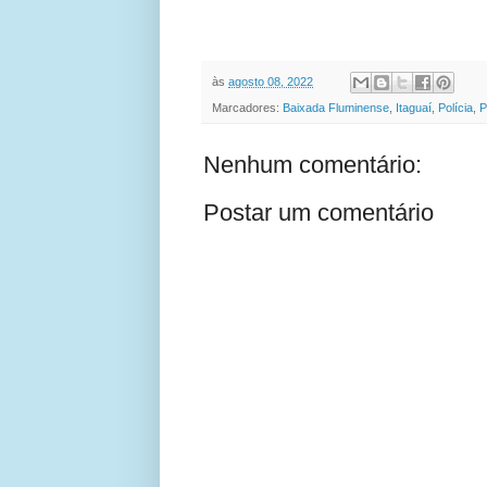
às
agosto 08, 2022
Marcadores:
Baixada Fluminense
,
Itaguaí
,
Polícia
,
P
Nenhum comentário:
Postar um comentário