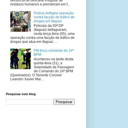
denúncia de descarte irregular de
resíduos humanos e prenderam em f...
Polícia deflagra operação
contra facção de tráfico de
drogas em Itaguaí
Policiais da 50ª DP
(Itaguaí) deflagraram,
nesta terça-feira (05), uma
operação contra uma facção de tráfico de
drogas que atua em Itaguaí, ...
PM troca comando do 24º
BPM
Aconteceu na tarde desta
quinta-feira (31), a
Solenidade de Passagem
de Comando do 24º BPM
(Queimados). O Tenente Coronel
Leandro Xavier Mai...
Pesquisar este blog