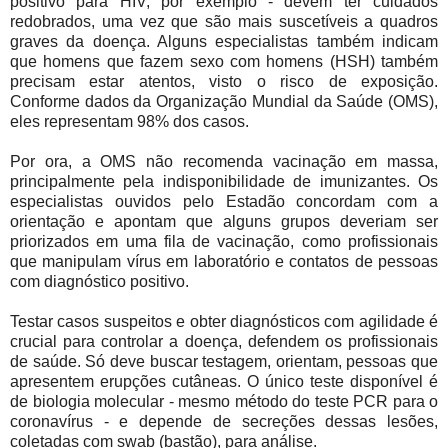
positivo para HIV, por exemplo - devem ter cuidados
redobrados, uma vez que são mais suscetíveis a quadros
graves da doença. Alguns especialistas também indicam
que homens que fazem sexo com homens (HSH) também
precisam estar atentos, visto o risco de exposição.
Conforme dados da Organização Mundial da Saúde (OMS),
eles representam 98% dos casos.
Por ora, a OMS não recomenda vacinação em massa,
principalmente pela indisponibilidade de imunizantes. Os
especialistas ouvidos pelo Estadão concordam com a
orientação e apontam que alguns grupos deveriam ser
priorizados em uma fila de vacinação, como profissionais
que manipulam vírus em laboratório e contatos de pessoas
com diagnóstico positivo.
Testar casos suspeitos e obter diagnósticos com agilidade é
crucial para controlar a doença, defendem os profissionais
de saúde. Só deve buscar testagem, orientam, pessoas que
apresentem erupções cutâneas. O único teste disponível é
de biologia molecular - mesmo método do teste PCR para o
coronavírus - e depende de secreções dessas lesões,
coletadas com swab (bastão), para análise.