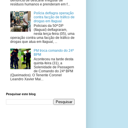
denúncia de descarte irregular de
resíduos humanos e prenderam em f...
Polícia deflagra operação
contra facção de tráfico de
drogas em Itaguaí
Policiais da 50ª DP
(Itaguaí) deflagraram,
nesta terça-feira (05), uma
operação contra uma facção de tráfico de
drogas que atua em Itaguaí, ...
PM troca comando do 24º
BPM
Aconteceu na tarde desta
quinta-feira (31), a
Solenidade de Passagem
de Comando do 24º BPM
(Queimados). O Tenente Coronel
Leandro Xavier Mai...
Pesquisar este blog