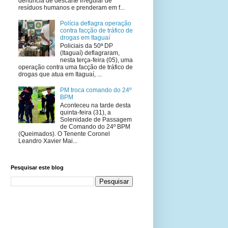
denúncia de descarte irregular de
resíduos humanos e prenderam em f...
Polícia deflagra operação
contra facção de tráfico de
drogas em Itaguaí
Policiais da 50ª DP
(Itaguaí) deflagraram,
nesta terça-feira (05), uma
operação contra uma facção de tráfico de
drogas que atua em Itaguaí, ...
PM troca comando do 24º
BPM
Aconteceu na tarde desta
quinta-feira (31), a
Solenidade de Passagem
de Comando do 24º BPM
(Queimados). O Tenente Coronel
Leandro Xavier Mai...
Pesquisar este blog