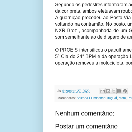
Segundo os pedestres informaram aos
da cor preta, ambos efetuavam roub
A guarnição procedeu ao Posto Via 
voltando na contramão. No posto, 
NXR Broz , acompanhada de um GM
som semelhante ao de disparo de ar
O PROEIS intensificou o patrulhamen
5ª Cia do 24° BPM e da operação L
operação removeu a motocicleta, por 
às
dezembro 27, 2022
Marcadores:
Baixada Fluminense
,
Itaguaí
,
Moto
,
Pol
Nenhum comentário:
Postar um comentário