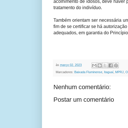
acolhimento de idosos, deve haver p
tratamento do indivíduo.
Também orientam ser necessária um
fim de se certificar se há autorizaç
adequados, em garantia do Princípi
às
março 02, 2023
Marcadores:
Baixada Fluminense
,
Itaguaí
,
MPRJ
,
O
Nenhum comentário:
Postar um comentário