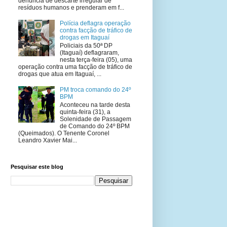
denúncia de descarte irregular de
resíduos humanos e prenderam em f...
Polícia deflagra operação
contra facção de tráfico de
drogas em Itaguaí
Policiais da 50ª DP
(Itaguaí) deflagraram,
nesta terça-feira (05), uma
operação contra uma facção de tráfico de
drogas que atua em Itaguaí, ...
PM troca comando do 24º
BPM
Aconteceu na tarde desta
quinta-feira (31), a
Solenidade de Passagem
de Comando do 24º BPM
(Queimados). O Tenente Coronel
Leandro Xavier Mai...
Pesquisar este blog