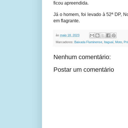
ficou apreendida.
Já o homem, foi levado à 52ª DP, N
em flagrante.
às
maio 18, 2023
Marcadores:
Baixada Fluminense
,
Itaguaí
,
Moto
,
Pr
Nenhum comentário:
Postar um comentário