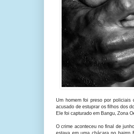
Um homem foi preso por policiais ci
acusado de estuprar os filhos dos 
Ele foi capturado em Bangu, Zona O
O crime aconteceu no final de junh
estava em uma chácara no bairro B