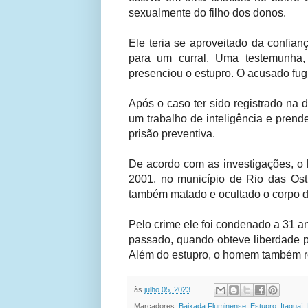
sexualmente do filho dos donos.
Ele teria se aproveitado da confian
para um curral. Uma testemunha,
presenciou o estupro. O acusado fug
Após o caso ter sido registrado na 
um trabalho de inteligência e pren
prisão preventiva.
De acordo com as investigações, o
2001, no município de Rio das Ost
também matado e ocultado o corpo d
Pelo crime ele foi condenado a 31 a
passado, quando obteve liberdade pr
Além do estupro, o homem também re
às
julho 05, 2023
Marcadores:
Baixada Fluminense
,
Estupro
,
Itaguaí
,