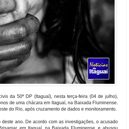
vis da 50ª DP (Itaguaí), nesta terça-feira (04 de julho),
donos de uma chácara em Itaguaí, na Baixada Fluminense.
este do Rio, após cruzamento de dados e monitoramento.
o deste ano. De acordo com as investigações, o acusado
risamar, em Itaguaí, na Baixada Fluminense, e abusou