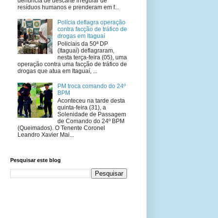
denúncia de descarte irregular de
resíduos humanos e prenderam em f...
Polícia deflagra operação
contra facção de tráfico de
drogas em Itaguaí
Policiais da 50ª DP
(Itaguaí) deflagraram,
nesta terça-feira (05), uma
operação contra uma facção de tráfico de
drogas que atua em Itaguaí, ...
PM troca comando do 24º
BPM
Aconteceu na tarde desta
quinta-feira (31), a
Solenidade de Passagem
de Comando do 24º BPM
(Queimados). O Tenente Coronel
Leandro Xavier Mai...
Pesquisar este blog