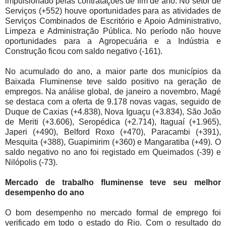
impulsionado pelas contratações de fim de ano. No setor de
Serviços (+552) houve oportunidades para as atividades de
Serviços Combinados de Escritório e Apoio Administrativo,
Limpeza e Administração Pública. No período não houve
oportunidades para a Agropecuária e a Indústria e
Construção ficou com saldo negativo (-161).
No acumulado do ano, a maior parte dos municípios da
Baixada Fluminense teve saldo positivo na geração de
empregos. Na análise global, de janeiro a novembro, Magé
se destaca com a oferta de 9.178 novas vagas, seguido de
Duque de Caxias (+4.838), Nova Iguaçu (+3.834), São João
de Meriti (+3.606), Seropédica (+2.714), Itaguaí (+1.965),
Japeri (+490), Belford Roxo (+470), Paracambi (+391),
Mesquita (+388), Guapimirim (+360) e Mangaratiba (+49). O
saldo negativo no ano foi registado em Queimados (-39) e
Nilópolis (-73).
Mercado de trabalho fluminense teve seu melhor
desempenho do ano
O bom desempenho no mercado formal de emprego foi
verificado em todo o estado do Rio. Com o resultado do