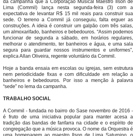
da campanha que a Corporação Musical Maestro Ilson de
Lima (Commil) lança nesta segunda-feira (3) com a
expectativa de levantar R$ 15 mil reais para construir sua
sede. O terreno a Commil já conseguiu, falta erguer as
construções. A ideia é construir um galpão com três salas,
um almoxarifado, banheiros e bebedouros. “Assim podemos
funcionar de segunda a sábado, em horários regulares,
melhorar o atendimento, ter banheiros e água, e uma sala
segura para guardar nossos instrumentos e uniformes”,
explica Allan Oliveira, regente voluntário da Commil.
Hoje a banda ensaia em escolas ou igrejas, sem estrutura
nem periodicidade fixas e com dificuldade em relação a
banheiros e bebedouros. Por isso a menção à palavra
“sede” no lema da campanha.
TRABALHO SOCIAL
A Commil - fundada no bairro do Sase novembro de 2016 -
é fruto de uma iniciativa popular para manter acesa a
tradição das bandas de fanfarra na cidade e o espírito de
congregação que a música provoca. O nome da Orquestra é
uma homenagem ao maestro Ilson de Lima Saturnino, o