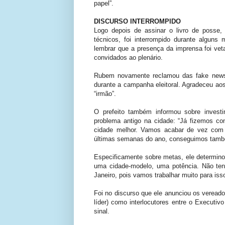
papel”.
DISCURSO INTERROMPIDO
Logo depois de assinar o livro de posse,
técnicos, foi interrompido durante alguns
lembrar que a presença da imprensa foi vetad
convidados ao plenário.
Rubem novamente reclamou das fake news e
durante a campanha eleitoral. Agradeceu aos
“irmão”.
O prefeito também informou sobre invest
problema antigo na cidade: “Já fizemos co
cidade melhor. Vamos acabar de vez com
últimas semanas do ano, conseguimos també
Especificamente sobre metas, ele determino
uma cidade-modelo, uma potência. Não ten
Janeiro, pois vamos trabalhar muito para isso
Foi no discurso que ele anunciou os vereado
líder) como interlocutores entre o Executiv
sinal.