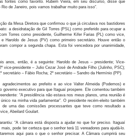
ias fontes como favorito. Rubem Vieira, em seu discurso, disse que
 Rio de Janeiro, pois vamos trabalhar muito para isso”.
ão da Mesa Diretora que confirmou o que já circulava nos bastidores
oato: a desidratação de Gil Torres (PSL) como preferido para ocupar a
com Torres como presidente, Guilherme Kifer Farias (PL) como vice,
e Haroldo de Jesus (PV) como primeiro secretário. Houve então o
oram compor a segunda chapa. Esta foi vencedora por unanimidade,
is anos, então, é a seguinte: Haroldo de Jesus – presidente; Vice-
2º vice-presidente – Julio Cezar José de Andrade Filho (Julinho, PSC);
º secretário – Fábio Rocha; 2º secretário – Sandro da Hermínio (PP).
z agradecimentos ao prefeito e ao vice Valter Almeida (Podemos) e
do governo executivo para que Itaguaí prospere. Ele comentou também
preendente: “A presidência não estava nos meus planos, uma reunião é
nico na minha vida parlamentar”. O presidente recém-eleito também
os de uma das comissões processantes que teve como resultado a
vice, Abeilard Goulart.
arantiu: “A câmara está disposta a ajudar no que for preciso. Itaguaí
z mais, pode ter certeza que o senhor terá 11 vereadores para ajudá-lo.
aremos aqui para o que o senhor precisar. A Câmara cumprirá seu