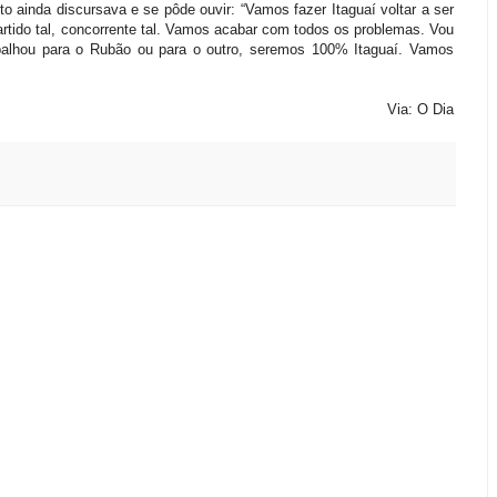
o ainda discursava e se pôde ouvir: “Vamos fazer Itaguaí voltar a ser
tido tal, concorrente tal. Vamos acabar com todos os problemas. Vou
abalhou para o Rubão ou para o outro, seremos 100% Itaguaí. Vamos
Via: O Dia