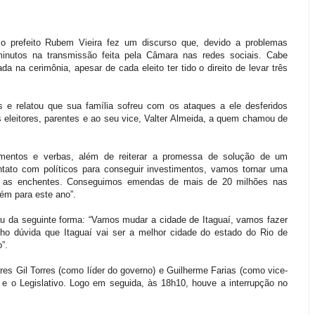
 o prefeito Rubem Vieira fez um discurso que, devido a problemas
 minutos na transmissão feita pela Câmara nas redes sociais. Cabe
a na cerimônia, apesar de cada eleito ter tido o direito de levar três
 relatou que sua família sofreu com os ataques a ele desferidos
 eleitores, parentes e ao seu vice, Valter Almeida, a quem chamou de
imentos e verbas, além de reiterar a promessa de solução de um
ntato com políticos para conseguir investimentos, vamos tornar uma
 as enchentes. Conseguimos emendas de mais de 20 milhões nas
m para este ano”.
u da seguinte forma: “Vamos mudar a cidade de Itaguaí, vamos fazer
ho dúvida que Itaguaí vai ser a melhor cidade do estado do Rio de
”.
res Gil Torres (como líder do governo) e Guilherme Farias (como vice-
o e o Legislativo. Logo em seguida, às 18h10, houve a interrupção no