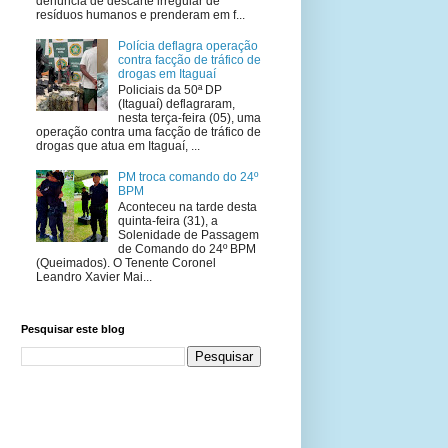
denúncia de descarte irregular de
resíduos humanos e prenderam em f...
Polícia deflagra operação
contra facção de tráfico de
drogas em Itaguaí
Policiais da 50ª DP
(Itaguaí) deflagraram,
nesta terça-feira (05), uma
operação contra uma facção de tráfico de
drogas que atua em Itaguaí, ...
PM troca comando do 24º
BPM
Aconteceu na tarde desta
quinta-feira (31), a
Solenidade de Passagem
de Comando do 24º BPM
(Queimados). O Tenente Coronel
Leandro Xavier Mai...
Pesquisar este blog