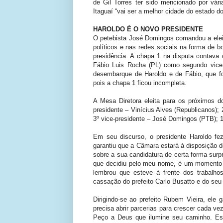
de Gil Torres ter sido mencionado por vár
Itaguaí “vai ser a melhor cidade do estado do
HAROLDO É O NOVO PRESIDENTE
O petebista José Domingos comandou a eleiç
políticos e nas redes sociais na forma de b
presidência. A chapa 1 na disputa contava 
Fábio Luis Rocha (PL) como segundo vice 
desembarque de Haroldo e de Fábio, que f
pois a chapa 1 ficou incompleta.
A Mesa Diretora eleita para os próximos do
presidente – Vinícius Alves (Republicanos); 
3º vice-presidente – José Domingos (PTB); 1
Em seu discurso, o presidente Haroldo fe
garantiu que a Câmara estará à disposição 
sobre a sua candidatura de certa forma sur
que decidiu pelo meu nome, é um momento ú
lembrou que esteve à frente dos trabalh
cassação do prefeito Carlo Busatto e do seu 
Dirigindo-se ao prefeito Rubem Vieira, ele g
precisa abrir parcerias para crescer cada ve
Peço a Deus que ilumine seu caminho. Est