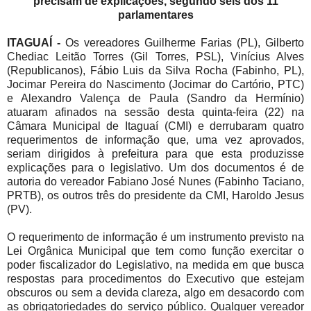
precisam de explicações, segundo seis dos 11
parlamentares
ITAGUAÍ -
Os vereadores Guilherme Farias (PL), Gilberto
Chediac Leitão Torres (Gil Torres, PSL), Vinícius Alves
(Republicanos), Fábio Luis da Silva Rocha (Fabinho, PL),
Jocimar Pereira do Nascimento (Jocimar do Cartório, PTC)
e Alexandro Valença de Paula (Sandro da Hermínio)
atuaram afinados na sessão desta quinta-feira (22) na
Câmara Municipal de Itaguaí (CMI) e derrubaram quatro
requerimentos de informação que, uma vez aprovados,
seriam dirigidos à prefeitura para que esta produzisse
explicações para o legislativo. Um dos documentos é de
autoria do vereador Fabiano José Nunes (Fabinho Taciano,
PRTB), os outros três do presidente da CMI, Haroldo Jesus
(PV).
O requerimento de informação é um instrumento previsto na
Lei Orgânica Municipal que tem como função exercitar o
poder fiscalizador do Legislativo, na medida em que busca
respostas para procedimentos do Executivo que estejam
obscuros ou sem a devida clareza, algo em desacordo com
as obrigatoriedades do serviço público. Qualquer vereador