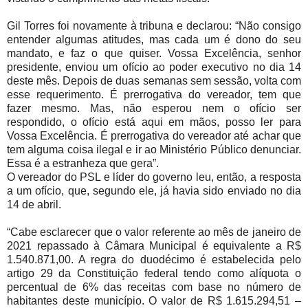
Gil Torres foi novamente à tribuna e declarou: “Não consigo
entender algumas atitudes, mas cada um é dono do seu
mandato, e faz o que quiser. Vossa Excelência, senhor
presidente, enviou um ofício ao poder executivo no dia 14
deste mês. Depois de duas semanas sem sessão, volta com
esse requerimento. É prerrogativa do vereador, tem que
fazer mesmo. Mas, não esperou nem o ofício ser
respondido, o ofício está aqui em mãos, posso ler para
Vossa Excelência. É prerrogativa do vereador até achar que
tem alguma coisa ilegal e ir ao Ministério Público denunciar.
Essa é a estranheza que gera”.
O vereador do PSL e líder do governo leu, então, a resposta
a um ofício, que, segundo ele, já havia sido enviado no dia
14 de abril.
“Cabe esclarecer que o valor referente ao mês de janeiro de
2021 repassado à Câmara Municipal é equivalente a R$
1.540.871,00. A regra do duodécimo é estabelecida pelo
artigo 29 da Constituição federal tendo como alíquota o
percentual de 6% das receitas com base no número de
habitantes deste município. O valor de R$ 1.615.294,51 –