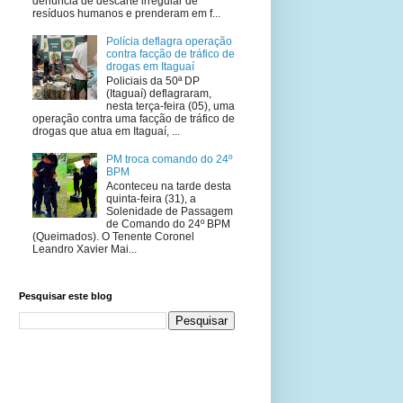
denúncia de descarte irregular de
resíduos humanos e prenderam em f...
Polícia deflagra operação
contra facção de tráfico de
drogas em Itaguaí
Policiais da 50ª DP
(Itaguaí) deflagraram,
nesta terça-feira (05), uma
operação contra uma facção de tráfico de
drogas que atua em Itaguaí, ...
PM troca comando do 24º
BPM
Aconteceu na tarde desta
quinta-feira (31), a
Solenidade de Passagem
de Comando do 24º BPM
(Queimados). O Tenente Coronel
Leandro Xavier Mai...
Pesquisar este blog