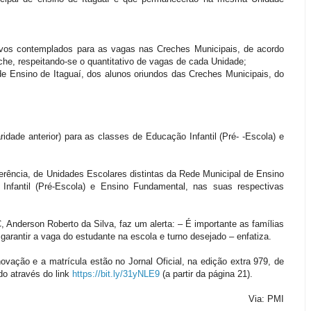
ovos contemplados para as vagas nas Creches Municipais, de acordo
che, respeitando-se o quantitativo de vagas de cada Unidade;
de Ensino de Itaguaí, dos alunos oriundos das Creches Municipais, do
idade anterior) para as classes de Educação Infantil (Pré- -Escola) e
ferência, de Unidades Escolares distintas da Rede Municipal de Ensino
Infantil (Pré-Escola) e Ensino Fundamental, nas suas respectivas
Anderson Roberto da Silva, faz um alerta: – É importante as famílias
garantir a vaga do estudante na escola e turno desejado – enfatiza.
vação e a matrícula estão no Jornal Oficial, na edição extra 979, de
do através do link
https://bit.ly/31yNLE9
(a partir da página 21).
Via: PMI