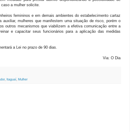
 caso a mulher solicite.
nheiros femininos e em demais ambientes do estabelecimento cartaz
ra auxiliar, mulheres que manifestem uma situação de risco, porém o
ados outros mecanismos que viabilizem a efetiva comunicação entre a
reinar e capacitar seus funcionários para a aplicação das medidas
ntará a Lei no prazo de 90 dias.
Via: O Dia
dor
,
Itaguaí
,
Mulher