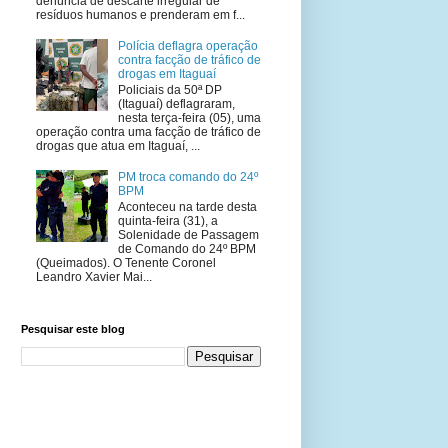
denúncia de descarte irregular de
resíduos humanos e prenderam em f...
Polícia deflagra operação
contra facção de tráfico de
drogas em Itaguaí
Policiais da 50ª DP
(Itaguaí) deflagraram,
nesta terça-feira (05), uma
operação contra uma facção de tráfico de
drogas que atua em Itaguaí, ...
PM troca comando do 24º
BPM
Aconteceu na tarde desta
quinta-feira (31), a
Solenidade de Passagem
de Comando do 24º BPM
(Queimados). O Tenente Coronel
Leandro Xavier Mai...
Pesquisar este blog