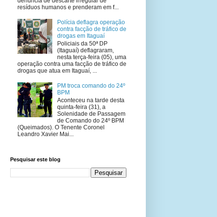
denúncia de descarte irregular de
resíduos humanos e prenderam em f...
Polícia deflagra operação
contra facção de tráfico de
drogas em Itaguaí
Policiais da 50ª DP
(Itaguaí) deflagraram,
nesta terça-feira (05), uma
operação contra uma facção de tráfico de
drogas que atua em Itaguaí, ...
PM troca comando do 24º
BPM
Aconteceu na tarde desta
quinta-feira (31), a
Solenidade de Passagem
de Comando do 24º BPM
(Queimados). O Tenente Coronel
Leandro Xavier Mai...
Pesquisar este blog