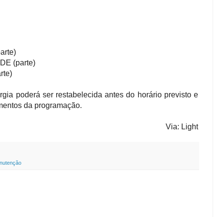
te)
(parte)
te)
ia poderá ser restabelecida antes do horário previsto e
amentos da programação.
Via: Light
nutenção