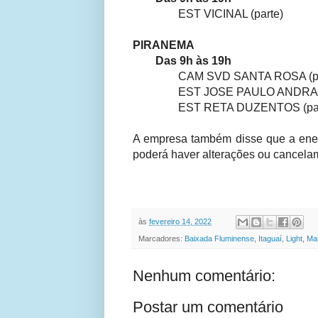
EST VICINAL (parte)
PIRANEMA
Das 9h às 19h
CAM SVD SANTA ROSA (par
EST JOSE PAULO ANDRADE 
EST RETA DUZENTOS (par
A empresa também disse que a energ
poderá haver alterações ou cancel
às
fevereiro 14, 2022
Marcadores:
Baixada Fluminense
,
Itaguaí
,
Light
,
Ma
Nenhum comentário:
Postar um comentário