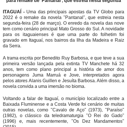
para remake de 'Pantanal', que estreia nesta segunda
ITAGUAÍ -
Uma das principais apostas da TV Globo para
2022 é o remake da novela "Pantanal", que estreia nesta
segunda-feira (28 de março). O enredo da novela das nove
tem como cenário principal Mato Grosso do Sul. A novidade
para os itaguaienses é que uma parte do folhetim foi
gravado em Itaguaí, nos bairros da Ilha da Madeira e Raiz
da Serra.
A trama escrita por Benedito Ruy Barbosa, e que teve a sua
primeira versão lançada pela extinta TV Manchete há 32
anos, tem como plano principal a história de amor dos
personagens Juma Marruá e Jove, interpretados agora
pelos atores Alanis Guillen e Jesuíta Barbosa. Além disso, a
novela convida a uma imersão no bioma.
Voltando a falar de Itaguaí, o município localizado entre a
Baixada Fluminense e a Costa Verde foi cenário de muitas
outras novelas, como "Cavalo de Aço" (1973), "Paraíso"
(1982), o clássico da teledramaturgia "O Rei do Gado"
(1996) e, mais recentemente, "Os Dez Mandamentos"
(2015).