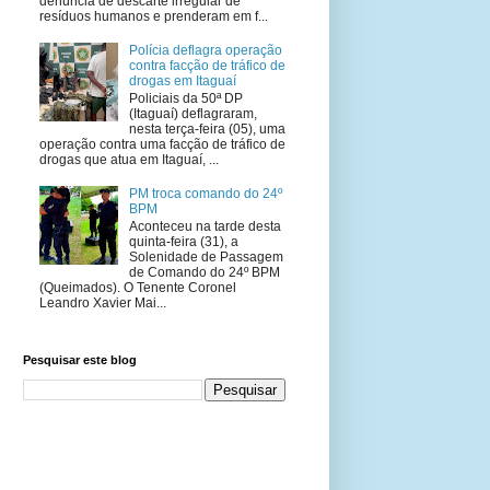
denúncia de descarte irregular de
resíduos humanos e prenderam em f...
Polícia deflagra operação
contra facção de tráfico de
drogas em Itaguaí
Policiais da 50ª DP
(Itaguaí) deflagraram,
nesta terça-feira (05), uma
operação contra uma facção de tráfico de
drogas que atua em Itaguaí, ...
PM troca comando do 24º
BPM
Aconteceu na tarde desta
quinta-feira (31), a
Solenidade de Passagem
de Comando do 24º BPM
(Queimados). O Tenente Coronel
Leandro Xavier Mai...
Pesquisar este blog